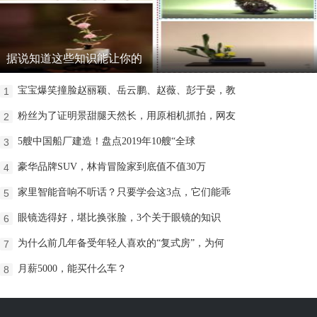
据说知道这些知识能让你的
宝宝爆笑撞脸赵丽颖、岳云鹏、赵薇、彭于晏，教
1
粉丝为了证明景甜腿天然长，用原相机抓拍，网友
2
5艘中国船厂建造！盘点2019年10艘“全球
3
豪华品牌SUV，林肯冒险家到底值不值30万
4
家里智能音响不听话？只要学会这3点，它们能乖
5
​眼镜选得好，堪比换张脸，3个关于眼镜的知识
6
为什么前几年备受年轻人喜欢的“复式房”，为何
7
月薪5000，能买什么车？
8