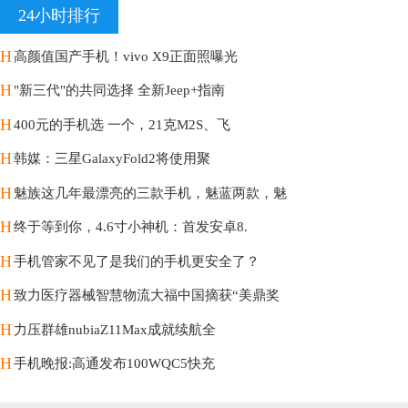
24小时排行
H
高颜值国产手机！vivo X9正面照曝光
H
"新三代"的共同选择 全新Jeep+指南
H
400元的手机选 一个，21克M2S、飞
H
韩媒：三星GalaxyFold2将使用聚
H
魅族这几年最漂亮的三款手机，魅蓝两款，魅
H
终于等到你，4.6寸小神机：首发安卓8.
H
手机管家不见了是我们的手机更安全了？
H
致力医疗器械智慧物流大福中国摘获“美鼎奖
H
力压群雄nubiaZ11Max成就续航全
H
手机晚报:高通发布100WQC5快充