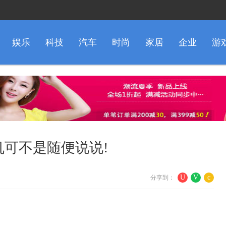
娱乐
科技
汽车
时尚
家居
企业
游
机可不是随便说说!
U
V
c
分享到：