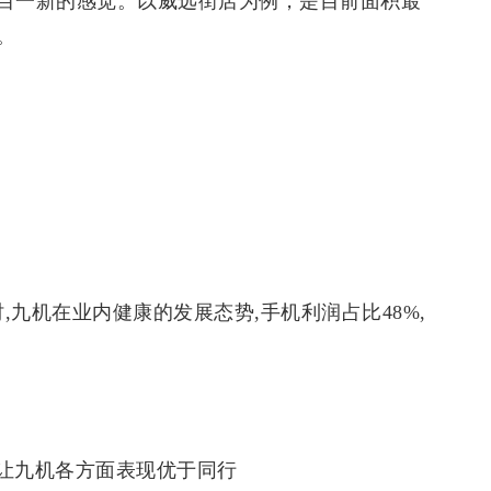
目一新的感觉。以威远街店为例，是目前面积最
。
,九机在业内健康的发展态势,手机利润占比48%,
让九机各方面表现优于同行