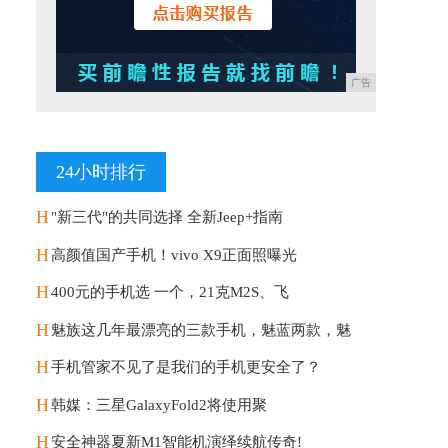
广告
24小时排行
H
"新三代"的共同选择 全新Jeep+指南
H
高颜值国产手机！vivo X9正面照曝光
H
400元的手机选 一个，21克M2S、飞
H
魅族这几年最漂亮的三款手机，魅蓝两款，魅
H
手机管家不见了是我们的手机更安全了？
H
韩媒：三星GalaxyFold2将使用聚
H
安全神器夏新M1智能机演绎续航传奇!