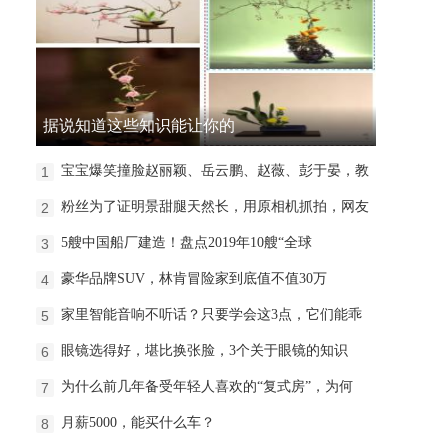
据说知道这些知识能让你的
宝宝爆笑撞脸赵丽颖、岳云鹏、赵薇、彭于晏，教
1
粉丝为了证明景甜腿天然长，用原相机抓拍，网友
2
5艘中国船厂建造！盘点2019年10艘“全球
3
豪华品牌SUV，林肯冒险家到底值不值30万
4
家里智能音响不听话？只要学会这3点，它们能乖
5
​眼镜选得好，堪比换张脸，3个关于眼镜的知识
6
为什么前几年备受年轻人喜欢的“复式房”，为何
7
月薪5000，能买什么车？
8