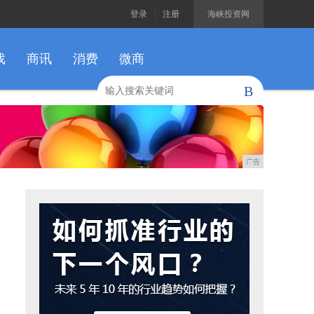
登录
|
注册
海峡投资网
戏
商讯
消费
微商
B
广告