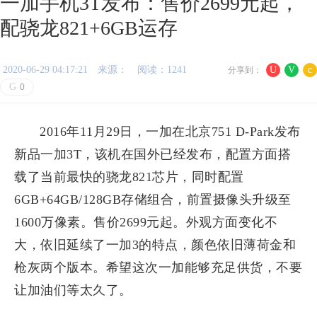
一加手机3T发布：售价2699元起，
配骁龙821+6GB运存
2020-06-29 04:17:21
来源：
阅读：1241
U
V
c
分享到：
G
0
2016年11月29日，一加在北京751 D-Park发布
新品一加3T，该机在国外已经发布，配置方面搭
载了当前最快的骁龙821芯片，同时配置
6GB+64GB/128GB存储组合，前置摄像头升级至
1600万像素。售价2699元起。外观方面变化不
大，依旧延续了一加3的特点，颜色依旧薄荷金和
枪灰两个版本。希望这次一加能够充足供货，不要
让加油们等太久了。