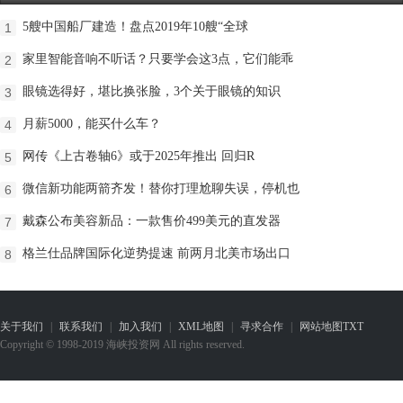
5艘中国船厂建造！盘点2019年10艘“全球
1
家里智能音响不听话？只要学会这3点，它们能乖
2
​眼镜选得好，堪比换张脸，3个关于眼镜的知识
3
月薪5000，能买什么车？
4
网传《上古卷轴6》或于2025年推出 回归R
5
微信新功能两箭齐发！替你打理尬聊失误，停机也
6
戴森公布美容新品：一款售价499美元的直发器
7
格兰仕品牌国际化逆势提速 前两月北美市场出口
8
关于我们
|
联系我们
|
加入我们
|
XML地图
|
寻求合作
|
网站地图
TXT
Copyright © 1998-2019 海峡投资网 All rights reserved.