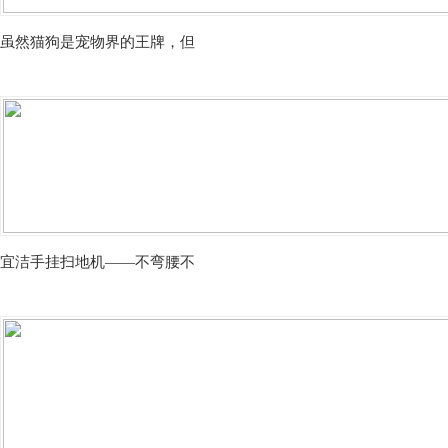
虽然猫狗是宠物界的王牌，但
宜洁手挂扫地机——不弯腰不