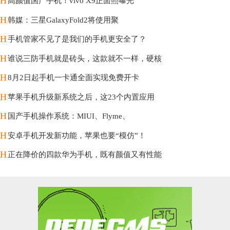
H
高颜值国产手机！vivo X9正面照曝光
H
韩媒：三星GalaxyFold2将使用聚
H
手机管家不见了是我们的手机更安全了？
H
谁说三防手机就是砖头，这款就不一样，硬核
H
8月2日起手机一卡通全面实现免费开卡
H
苹果手机升级新系统之后，这23个内置应用
H
国产手机操作系统：MIUI、Flyme、
H
安卓手机开发新功能，苹果也要“模仿”！
H
正在降价的四款华为手机，既有颜值又有性能