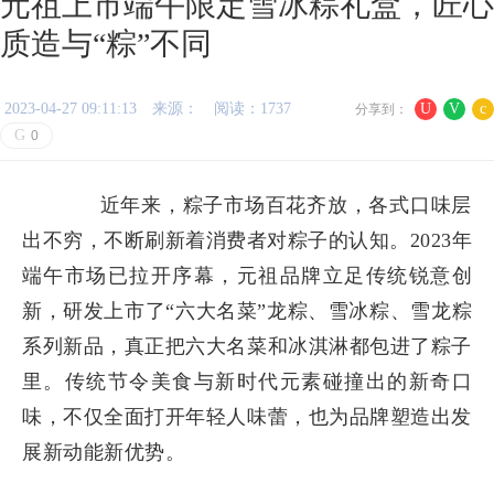
元祖上市端午限定雪冰粽礼盒，匠心
质造与“粽”不同
2023-04-27 09:11:13
来源：
阅读：1737
U
V
c
分享到：
G
0
近年来，粽子市场百花齐放，各式口味层
出不穷，不断刷新着消费者对粽子的认知。2023年
端午市场已拉开序幕，元祖品牌立足传统锐意创
新，研发上市了“六大名菜”龙粽、雪冰粽、雪龙粽
系列新品，真正把六大名菜和冰淇淋都包进了粽子
里。传统节令美食与新时代元素碰撞出的新奇口
味，不仅全面打开年轻人味蕾，也为品牌塑造出发
展新动能新优势。