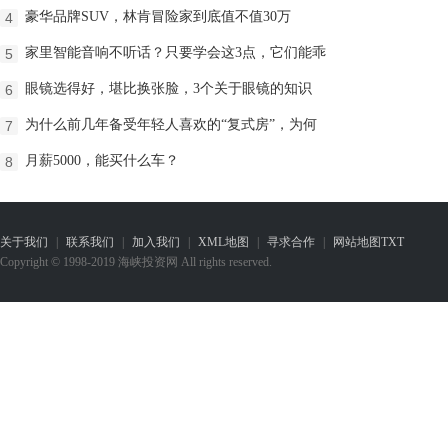
豪华品牌SUV，林肯冒险家到底值不值30万
4
家里智能音响不听话？只要学会这3点，它们能乖
5
​眼镜选得好，堪比换张脸，3个关于眼镜的知识
6
为什么前几年备受年轻人喜欢的“复式房”，为何
7
月薪5000，能买什么车？
8
关于我们
|
联系我们
|
加入我们
|
XML地图
|
寻求合作
|
网站地图
TXT
Copyright © 1998-2019 海峡投资网 All rights reserved.