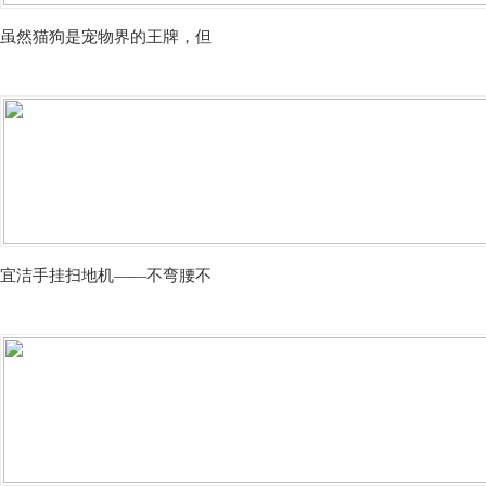
虽然猫狗是宠物界的王牌，但
宜洁手挂扫地机——不弯腰不