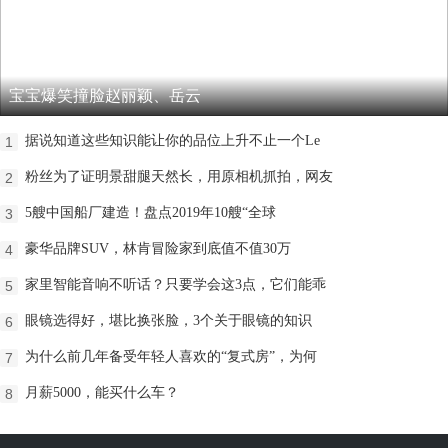
宝宝爆笑撞脸赵丽颖、岳云
据说知道这些知识能让你的品位上升不止一个Le
1
粉丝为了证明景甜腿天然长，用原相机抓拍，网友
2
5艘中国船厂建造！盘点2019年10艘“全球
3
豪华品牌SUV，林肯冒险家到底值不值30万
4
家里智能音响不听话？只要学会这3点，它们能乖
5
​眼镜选得好，堪比换张脸，3个关于眼镜的知识
6
为什么前几年备受年轻人喜欢的“复式房”，为何
7
月薪5000，能买什么车？
8