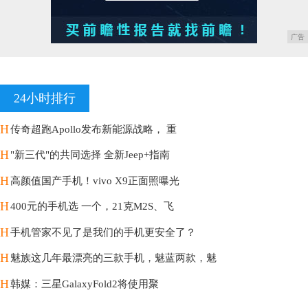
广告
24小时排行
H
传奇超跑Apollo发布新能源战略， 重
H
"新三代"的共同选择 全新Jeep+指南
H
高颜值国产手机！vivo X9正面照曝光
H
400元的手机选 一个，21克M2S、飞
H
手机管家不见了是我们的手机更安全了？
H
魅族这几年最漂亮的三款手机，魅蓝两款，魅
H
韩媒：三星GalaxyFold2将使用聚