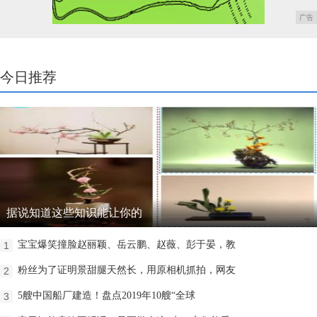
广告
今日推荐
据说知道这些知识能让你的
宝宝爆笑撞脸赵丽颖、岳云鹏、赵薇、彭于晏，教
1
粉丝为了证明景甜腿天然长，用原相机抓拍，网友
2
5艘中国船厂建造！盘点2019年10艘“全球
3