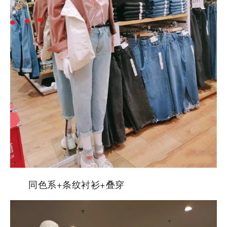
同色系+条纹衬衫+叠穿