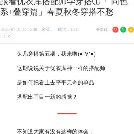
跟着优衣库搭配师学穿搭①「 同色
系+叠穿篇」春夏秋冬穿搭不愁
2020-07-31 13:56:30
来源：
阅读：1541
U
V
c
分享到：
G
0
兔几穿搭第五期，我来啦(●ˇ∀ˇ●)
这期说说关于优衣库神一样的搭配师
是如何把看上去平平无奇的单品
搭配出耳目一新的感觉？
不知道大家有没有这样的体会：