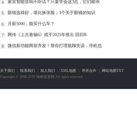
家里智能音响不听话？只要学会这3点，它们能乖
4
​眼镜选得好，堪比换张脸，3个关于眼镜的知识
5
月薪5000，能买什么车？
6
网传《上古卷轴6》或于2025年推出 回归R
7
微信新功能两箭齐发！替你打理尬聊失误，停机也
8
关于我们
|
联系我们
|
加入我们
|
XML地图
|
寻求合作
|
网站地图
TXT
Copyright © 1998-2019 海峡投资网 All rights reserved.