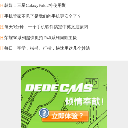
H
韩媒：三星GalaxyFold2将使用聚
H
手机管家不见了是我们的手机更安全了？
H
每天3分钟，一个手机软件搞定中英文启蒙阅
H
荣耀30系列超快抓拍 P40系列同款主摄
H
每日一字学，楷书、行楷，快速用这几个妙法