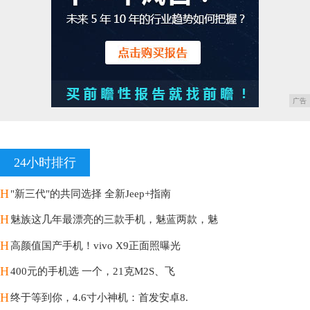
广告
24小时排行
H
"新三代"的共同选择 全新Jeep+指南
H
魅族这几年最漂亮的三款手机，魅蓝两款，魅
H
高颜值国产手机！vivo X9正面照曝光
H
400元的手机选 一个，21克M2S、飞
H
终于等到你，4.6寸小神机：首发安卓8.