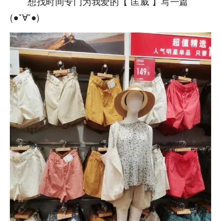
想找时间专门为我爱的【 匡威 】写一篇
(●ˇ∀ˇ●)