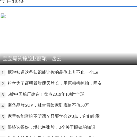
宝宝爆笑撞脸赵丽颖、岳云
据说知道这些知识能让你的品位上升不止一个Le
1
粉丝为了证明景甜腿天然长，用原相机抓拍，网友
2
5艘中国船厂建造！盘点2019年10艘“全球
3
豪华品牌SUV，林肯冒险家到底值不值30万
4
家里智能音响不听话？只要学会这3点，它们能乖
5
​眼镜选得好，堪比换张脸，3个关于眼镜的知识
6