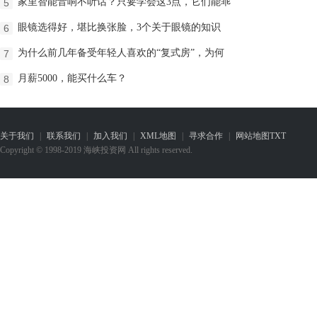
家里智能音响不听话？只要学会这3点，它们能乖
5
​眼镜选得好，堪比换张脸，3个关于眼镜的知识
6
为什么前几年备受年轻人喜欢的“复式房”，为何
7
月薪5000，能买什么车？
8
关于我们
|
联系我们
|
加入我们
|
XML地图
|
寻求合作
|
网站地图
TXT
Copyright © 1998-2019 海峡投资网 All rights reserved.