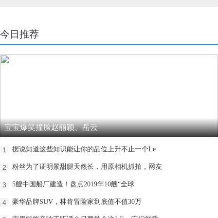
今日推荐
宝宝爆笑撞脸赵丽颖、岳云
据说知道这些知识能让你的品位上升不止一个Le
1
粉丝为了证明景甜腿天然长，用原相机抓拍，网友
2
5艘中国船厂建造！盘点2019年10艘“全球
3
豪华品牌SUV，林肯冒险家到底值不值30万
4