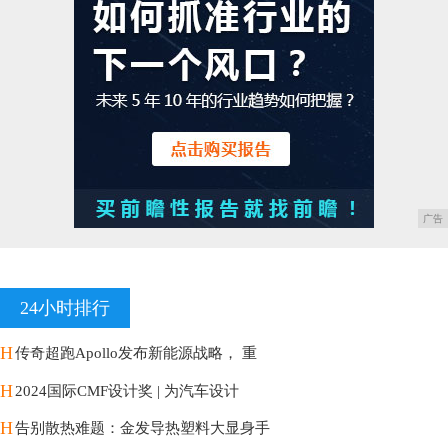
广告
24小时排行
H
传奇超跑Apollo发布新能源战略， 重
H
2024国际CMF设计奖 | 为汽车设计
H
告别散热难题：金发导热塑料大显身手